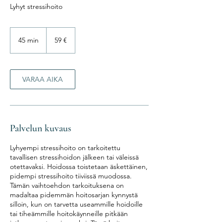
Lyhyt stressihoito
59
euroa
45 min
4
59 €
5
m
i
n
VARAA AIKA
Palvelun kuvaus
Lyhyempi stressihoito on tarkoitettu
tavallisen stressihoidon jälkeen tai väleissä
otettavaksi. Hoidossa toistetaan äskettäinen,
pidempi stressihoito tiiviissä muodossa.
Tämän vaihtoehdon tarkoituksena on
madaltaa pidemmän hoitosarjan kynnystä
silloin, kun on tarvetta useammille hoidoille
tai tiheämmille hoitokäynneille pitkään