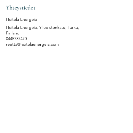
Yhteystiedot
Hoitola Energeia
Hoitola Energeia, Yliopistonkatu, Turku,
Finland
0445737470
reetta@hoitolaenergeia.com