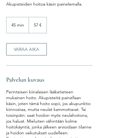
Akupisteiden hoitoa käsin painelemalla.
57
euroa
45 min
4
57 €
5
m
i
n
VARAA AIKA
Palvelun kuvaus
Perinteisen kiinalaisen lääketieteen
mukainen hoito. Akupisteitä painellaan
käsin, joten tämä hoito sopii, jos akupunktio
kiinnostaa, mutta neulat kammottavat. Tai
toisinpäin: saat hoidon myös neulahoitona,
jos haluat. Mieluiten vähintään kolme
hoitokäyntiä, jonka jälkeen arvioidaan tilanne
ja hoidon vaikutukset uudelleen.