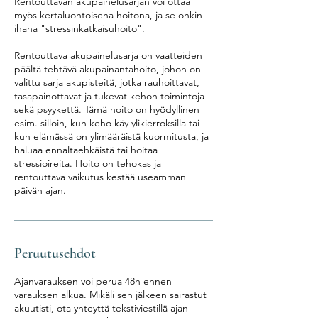
Rentouttavan akupainelusarjan voi ottaa
myös kertaluontoisena hoitona, ja se onkin
ihana "stressinkatkaisuhoito".
Rentouttava akupainelusarja on vaatteiden
päältä tehtävä akupainantahoito, johon on
valittu sarja akupisteitä, jotka rauhoittavat,
tasapainottavat ja tukevat kehon toimintoja
sekä psyykettä. Tämä hoito on hyödyllinen
esim. silloin, kun keho käy ylikierroksilla tai
kun elämässä on ylimääräistä kuormitusta, ja
haluaa ennaltaehkäistä tai hoitaa
stressioireita. Hoito on tehokas ja
rentouttava vaikutus kestää useamman
päivän ajan.
Peruutusehdot
Ajanvarauksen voi perua 48h ennen
varauksen alkua. Mikäli sen jälkeen sairastut
akuutisti, ota yhteyttä tekstiviestillä ajan